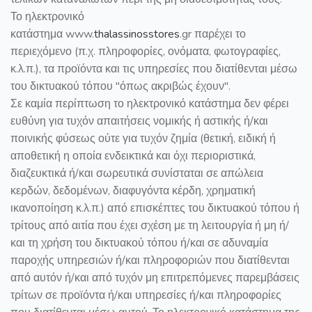
Το ηλεκτρονικό
κατάστημα www.
thalassinosstores
.gr παρέχει το
περιεχόμενο (π.χ. πληροφορίες, ονόματα, φωτογραφίες,
κ.λ.π.), τα προϊόντα και τις υπηρεσίες που διατίθενται μέσω
του δικτυακού τόπου "όπως ακριβώς έχουν".
Σε καμία περίπτωση το ηλεκτρονικό κατάστημα δεν φέρει
ευθύνη για τυχόν απαιτήσεις νομικής ή αστικής ή/και
ποινικής φύσεως ούτε για τυχόν ζημία (θετική, ειδική ή
αποθετική η οποία ενδεικτικά και όχι περιοριστικά,
διαζευκτικά ή/και σωρευτικά συνίσταται σε απώλεια
κερδών, δεδομένων, διαφυγόντα κέρδη, χρηματική
ικανοποίηση κ.λ.π.) από επισκέπτες του δικτυακού τόπου ή
τρίτους από αιτία που έχει σχέση με τη λειτουργία ή μη ή/
και τη χρήση του δικτυακού τόπου ή/και σε αδυναμία
παροχής υπηρεσιών ή/και πληροφοριών που διατίθενται
από αυτόν ή/και από τυχόν μη επιτρεπόμενες παρεμβάσεις
τρίτων σε προϊόντα ή/και υπηρεσίες ή/και πληροφορίες