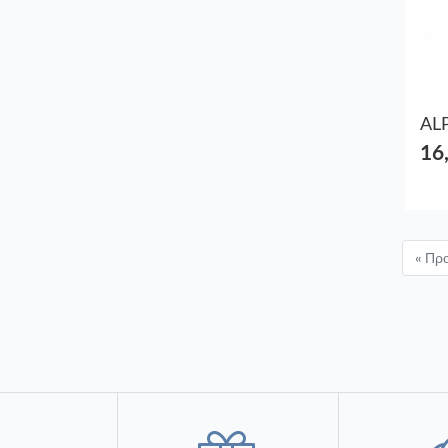
16
« Πρ