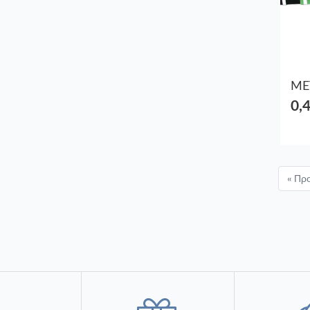
0,
« Πρ