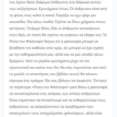
του έχουν θέσει διάφοροι άνθρωποι στη διάρκεια αυτών
των συζητήσεων. Ερωτήματα όπως: Οι άνθρωποι είναι από
τη φύση τους καλοί ή κακοί; Πειράζει να έχω ψάρι για
κατοικίδιο; Να κάνω παιδιά; Πρέπει να δίνω χρήματα στους
αστέγους; Υπάρχει Θεός; Εάν οι άνθρωποι αποικήσουν
στον Άρη, σε ποιον θα πρέπει να ανήκουν τα εδάφη του; Το
Ρώτα τον Φιλόσοφο! δείχνει ότι η φιλοσοφία μπορεί να
βοηθήσει τον καθέναν από εμάς, ότι μπορεί να έχει σχέση
με την καθημερινότητά μας, αλλά και να μας ανοίξει νέους
δρόμους. Από τα μεγάλα ερωτήματα μέχρι τα πιο
προσωπικά και εκείνα που δεν θα σας περνούσαν καν από
το μυαλό, οι απαντήσεις του βιβλίου αυτού θα κάνουν
σίγουρα ένα πράγμα: Θα σας βάλουν να σκεφτείτε. Έστησα
το περίπτερο «Ρώτα τον Φιλόσοφο!» γιατί θέλω η φιλοσοφία
να ανταποκρίνεται στις ανάγκες των απλών ανθρώπων.
Είναι σημαντικό να επιτρέπουμε και να ενθαρρύνουμε τους
ανθρώπους να ανακαλύπτουν τα προβλήματα που
απασχολούν τους επαγγελματίες φιλοσόφους, αλλά είναι