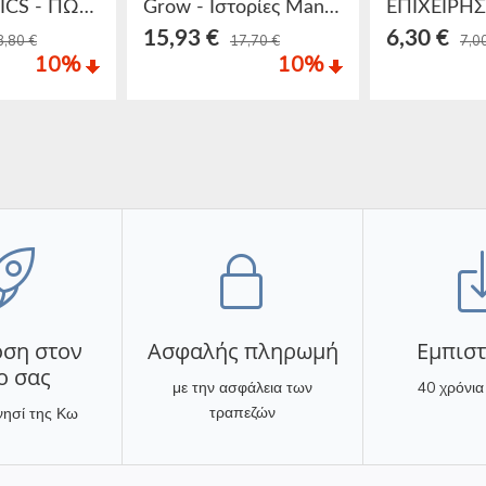
BEZONOMICS - ΠΩΣ ΑΛΛΑΖΕΙ Η AMAZON ΤΗ ΖΩΗ ΜΑΣ
Grow - Ιστορίες Management & Ηγεσίας
15,93 €
6,30 €
8,80 €
17,70 €
7,0
10
%
10
%
ση στον
Ασφαλής πληρωμή
Eμπισ
ο σας
με την ασφάλεια των
40 χρόνια
τραπεζών
νησί της Κω