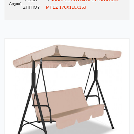
Αρχική
ΣΠΙΤΙΟΥ
ΜΠΕΖ 170Χ110Χ153