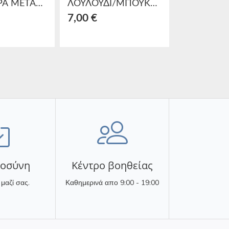
Σ/3 ΡΑΦΙΕΡΑ ΜΕΤΑΛΛΙΚΗ/ΞΥΛΙΝΗ ΜΑΥΡΗ /NATURAL 60Χ36Χ150
ΛΟΥΛΟΥΔΙ/ΜΠΟΥΚΕΤΟ PL/ΥΦΑΣΜΑΤΙΝΟ ΜΩΒ Υ25
7,00 €
16,90 €
τοσύνη
Κέντρο βοηθείας
 μαζί σας.
Καθημερινά απο 9:00 - 19:00