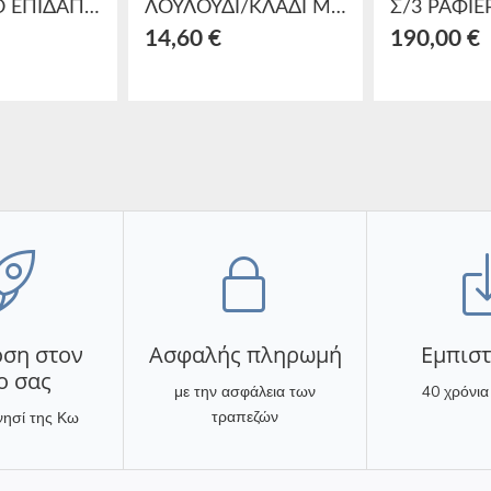
ΦΩΤΙΣΤΙΚΟ ΕΠΙΔΑΠΕΔΙΟ ΜΕΤΑΛ. ΜΕ ΣΧΟΙΝΙ ΛΕΥΚΟ/ΜΠΕΖ Φ38Χ152
ΛΟΥΛΟΥΔΙ/ΚΛΑΔΙ ΜΩΒ Υ90
14,60 €
190,00 €
ση στον
Ασφαλής πληρωμή
Eμπισ
ο σας
με την ασφάλεια των
40 χρόνια
τραπεζών
νησί της Κω