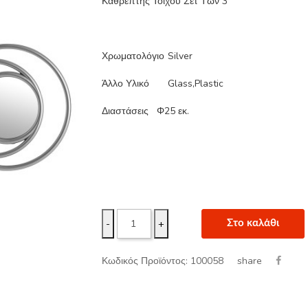
Καθρέπτης Τοίχου Σετ Των 3
Χρωματολόγιο
Silver
Άλλο Υλικό
Glass,Plastic
Διαστάσεις Φ25 εκ.
-
+
Στο καλάθι
share
Κωδικός Προϊόντος: 100058