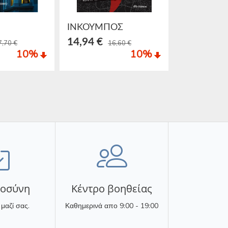
ΙΝΚΟΥΜΠΟΣ
Χάθηκε Βε
14,94 €
13,95 €
7,70 €
16,60 €
1
10
%
10
%
τοσύνη
Κέντρο βοηθείας
 μαζί σας.
Καθημερινά απο 9:00 - 19:00