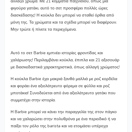
αλλάζει χρώμα. Με 21 κομμάτια παιχνιδιού, όπως μία
φιγούρα γατάκι, αυτό το σετ προσφέρει πολλές ώρες
διασκέδασης! Η κούκλα δεν μπορεί να σταθεί όρθια από
μόνη της. Τα χρώματα και τα σχέδια μπορεί να διαφέρουν.
Μην τρώτε ή πίνετε τα περιεχόμενα.
Αυτό το σετ Barbie εμπνέει ιστορίες φροντίδας και
χαλάρωσης! Περιλαμβάνει κούκλα, έπιπλα και 21 αξεσουάρ
με διασκεδαστικά χαρακτηριστικά, όπως αλλαγή χρώματος!
Η κούκλα Barbie έχει μακριά ξανθά μαλλιά με ροζ κορδέλα
και φοράει ένα αξιολάτρευτο φόρεμα σε φύλλα και ροζ
μποτάκια! Συνοδεύεται από ένα αξιολάτρευτο γατάκι που
συμμετέχει στην ιστορία.
​Η Barbie μπορεί να κάνει την παραγγελία της στον πάγκο
και να χαλαρώσει στην πολυθρόνα με ένα περιοδικό ή να
παίξει τον ρόλο της barista και να ετοιμάσει υπέροχα