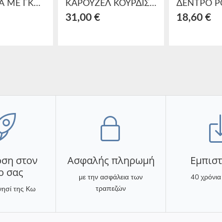
Σ/4 ΜΠΑΛΑ ΜΕ ΓΚΛΙΤΕΡ PL ΣΑΜΠΑΝΙ/ΓΚΡΙ Δ10
ΚΑΡΟΥΖΕΛ ΚΟΥΡΔΙΣΤΟ ΜΕ ΚΙΝΗΣΗ/ΜΟΥΣΙΚΗ POLYSERIN 13Χ15Χ17
31,00 €
18,60 €
ση στον
Ασφαλής πληρωμή
Eμπισ
ο σας
με την ασφάλεια των
40 χρόνια
τραπεζών
νησί της Κω